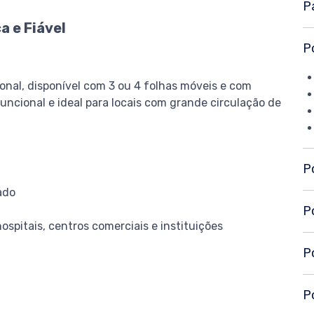
P
a e Fiável
P
ional, disponível com 3 ou 4 folhas móveis e com
ncional e ideal para locais com grande circulação de
P
ado
P
hospitais, centros comerciais e instituições
P
P