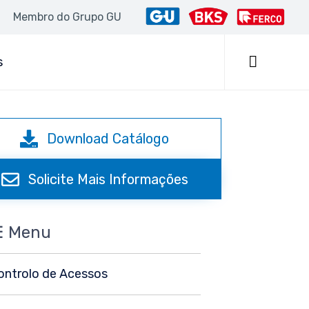
Membro do Grupo GU
Skip
to

s
content
Download Catálogo
Solicite Mais Informações
 Menu
ontrolo de Acessos