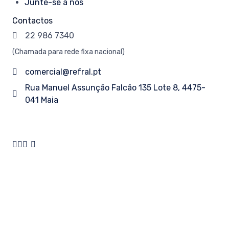
Junte-se a nós
Contactos
22 986 7340
(Chamada
para
rede fixa nacional)
comercial@refral.pt
Rua Manuel Assunção Falcão 135 Lote 8, 4475-
041 Maia
REFRAL © Todos os direitos reservados. Desenvolvido por
SlyUp
.