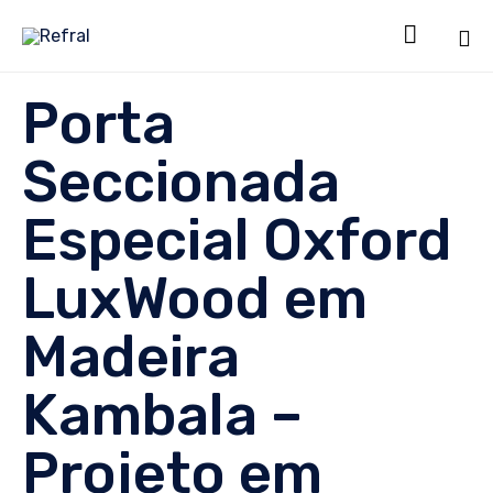

Sk
Porta
to
co
Seccionada
Especial Oxford
LuxWood em
Madeira
Kambala –
Projeto em